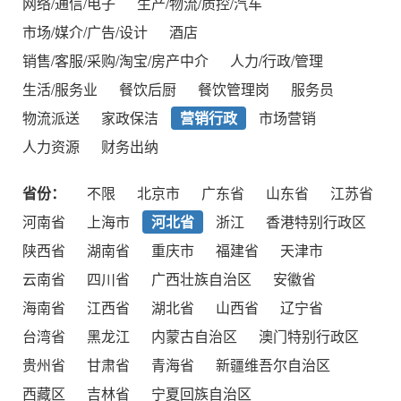
网络/通信/电子
生产/物流/质控/汽车
市场/媒介/广告/设计
酒店
销售/客服/采购/淘宝/房产中介
人力/行政/管理
生活/服务业
餐饮后厨
餐饮管理岗
服务员
物流派送
家政保洁
营销行政
市场营销
人力资源
财务出纳
省份：
不限
北京市
广东省
山东省
江苏省
河南省
上海市
河北省
浙江
香港特别行政区
陕西省
湖南省
重庆市
福建省
天津市
云南省
四川省
广西壮族自治区
安徽省
海南省
江西省
湖北省
山西省
辽宁省
台湾省
黑龙江
内蒙古自治区
澳门特别行政区
贵州省
甘肃省
青海省
新疆维吾尔自治区
西藏区
吉林省
宁夏回族自治区