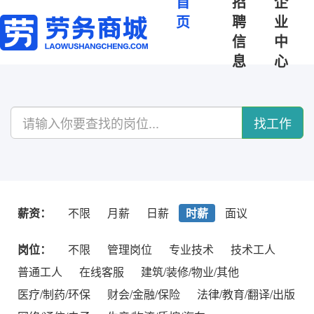
首
招
企
页
聘
业
信
中
息
心
找工作
薪资：
不限
月薪
日薪
时薪
面议
岗位：
不限
管理岗位
专业技术
技术工人
普通工人
在线客服
建筑/装修/物业/其他
医疗/制药/环保
财会/金融/保险
法律/教育/翻译/出版