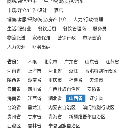
网络/通信/电子
生产/物流/质控/汽车
市场/媒介/广告/设计
酒店
销售/客服/采购/淘宝/房产中介
人力/行政/管理
生活/服务业
餐饮后厨
餐饮管理岗
服务员
物流派送
家政保洁
营销行政
市场营销
人力资源
财务出纳
省份：
不限
北京市
广东省
山东省
江苏省
河南省
上海市
河北省
浙江
香港特别行政区
陕西省
湖南省
重庆市
福建省
天津市
云南省
四川省
广西壮族自治区
安徽省
海南省
江西省
湖北省
山西省
辽宁省
台湾省
黑龙江
内蒙古自治区
澳门特别行政区
贵州省
甘肃省
青海省
新疆维吾尔自治区
西藏区
吉林省
宁夏回族自治区