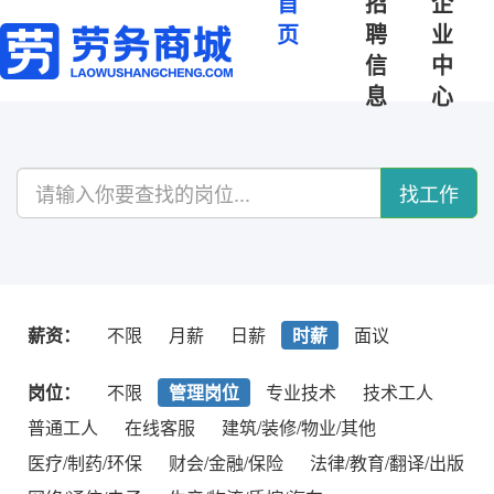
首
招
企
页
聘
业
信
中
息
心
找工作
薪资：
不限
月薪
日薪
时薪
面议
岗位：
不限
管理岗位
专业技术
技术工人
普通工人
在线客服
建筑/装修/物业/其他
医疗/制药/环保
财会/金融/保险
法律/教育/翻译/出版