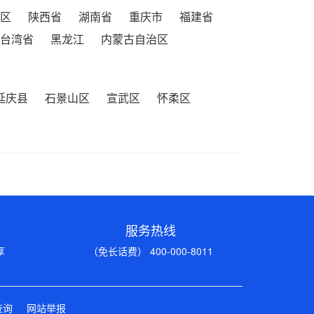
区
陕西省
湖南省
重庆市
福建省
台湾省
黑龙江
内蒙古自治区
延庆县
石景山区
宣武区
怀柔区
服务热线
享
（免长话费） 400-000-8011
查询
网站举报