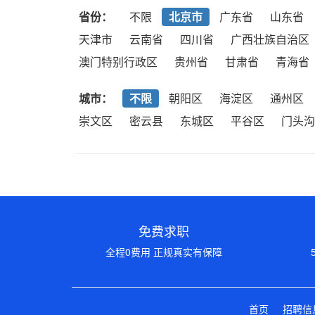
省份：
不限
北京市
广东省
山东省
天津市
云南省
四川省
广西壮族自治区
澳门特别行政区
贵州省
甘肃省
青海省
城市：
不限
朝阳区
海淀区
通州区
崇文区
密云县
东城区
平谷区
门头沟
免费求职
全程0费用 正规真实有保障
首页
招聘信