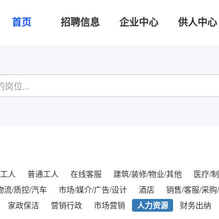
首页
招聘信息
企业中心
供人中心
工人
普通工人
在线客服
建筑/装修/物业/其他
医疗/制
物流/质控/汽车
市场/媒介/广告/设计
酒店
销售/客服/采购
家政保洁
营销行政
市场营销
人力资源
财务出纳