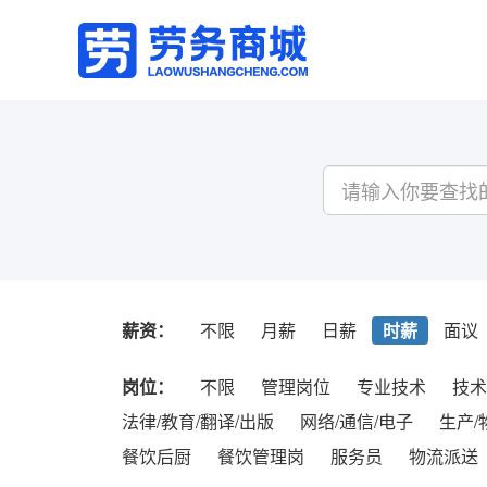
薪资：
不限
月薪
日薪
时薪
面议
岗位：
不限
管理岗位
专业技术
技术
法律/教育/翻译/出版
网络/通信/电子
生产/
餐饮后厨
餐饮管理岗
服务员
物流派送