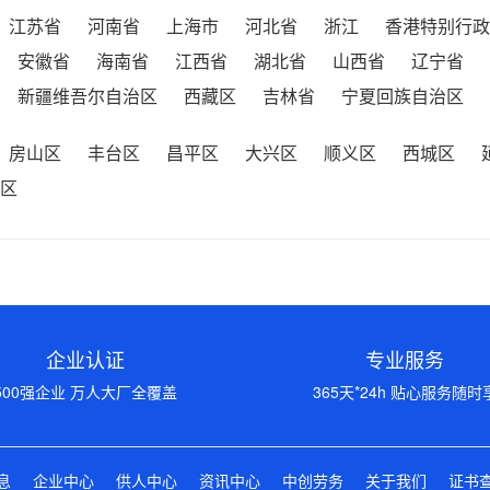
江苏省
河南省
上海市
河北省
浙江
香港特别行政
安徽省
海南省
江西省
湖北省
山西省
辽宁省
新疆维吾尔自治区
西藏区
吉林省
宁夏回族自治区
房山区
丰台区
昌平区
大兴区
顺义区
西城区
区
企业认证
专业服务
500强企业 万人大厂全覆盖
365天*24h 贴心服务随时
息
企业中心
供人中心
资讯中心
中创劳务
关于我们
证书