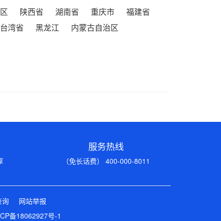
区
陕西省
湖南省
重庆市
福建省
台湾省
黑龙江
内蒙古自治区
服务热线
享
（免长话费） 400-000-8011
查询
网站举报
CP备18062927号-1