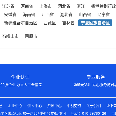
江苏省
河南省
上海市
河北省
浙江
香港特别行政
安徽省
海南省
江西省
湖北省
山西省
辽宁省
新疆维吾尔自治区
西藏区
吉林省
宁夏回族自治区
石嘴山市
固原市
企业认证
专业服务
500强企业 万人大厂全覆盖
365天*24h 贴心服务随时
息
企业中心
供人中心
资讯中心
中创劳务
关于我们
证书
区城南街道振兴路35号院1号楼6层614 电话：010-89780126
京I