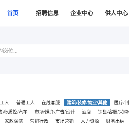
首页
招聘信息
企业中心
供人中心
工人
普通工人
在线客服
建筑/装修/物业/其他
医疗/制
物流/质控/汽车
市场/媒介/广告/设计
酒店
销售/客服/采购
家政保洁
营销行政
市场营销
人力资源
财务出纳