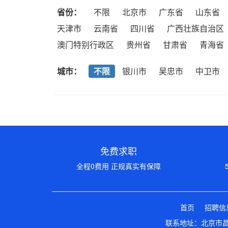
省份：
不限
北京市
广东省
山东省
天津市
云南省
四川省
广西壮族自治区
澳门特别行政区
贵州省
甘肃省
青海省
城市：
不限
银川市
吴忠市
中卫市
免费求职
全程0费用 正规真实有保障
首页
招聘信
联系地址：北京市昌平