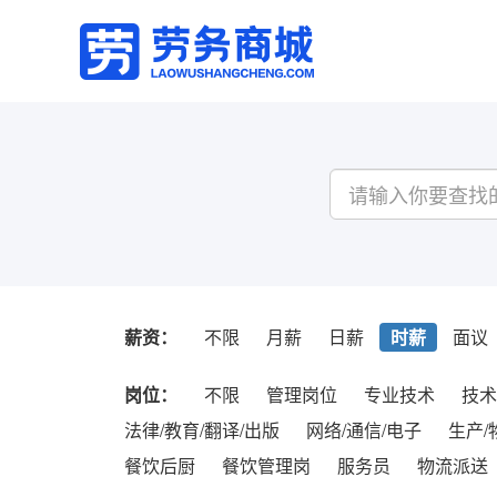
薪资：
不限
月薪
日薪
时薪
面议
岗位：
不限
管理岗位
专业技术
技术
法律/教育/翻译/出版
网络/通信/电子
生产/
餐饮后厨
餐饮管理岗
服务员
物流派送