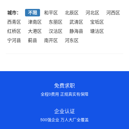
城市：
不限
和平区
北辰区
河北区
河西区
西青区
津南区
东丽区
武清区
宝坻区
红桥区
大港区
汉沽区
静海县
塘沽区
宁河县
蓟县
南开区
河东区
免费求职
全程0费用 正规真实有保障
企业认证
500强企业 万人大厂全覆盖