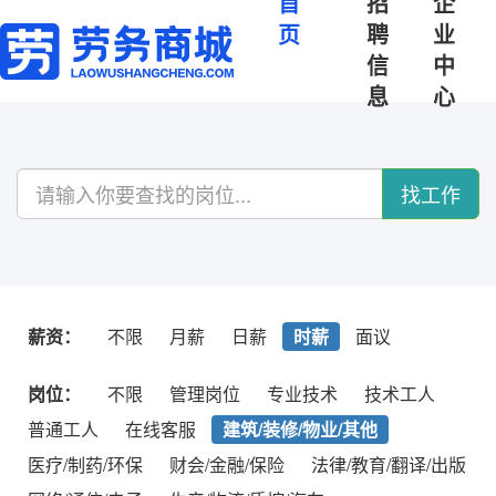
首
招
企
页
聘
业
信
中
息
心
找工作
薪资：
不限
月薪
日薪
时薪
面议
岗位：
不限
管理岗位
专业技术
技术工人
普通工人
在线客服
建筑/装修/物业/其他
医疗/制药/环保
财会/金融/保险
法律/教育/翻译/出版