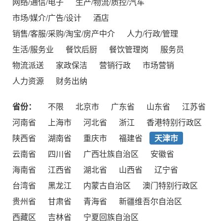
网络/通信/电子
生产/物流/质控/汽车
市场/媒介/广告/设计
酒店
销售/客服/采购/淘宝/房产中介
人力/行政/管理
生活/服务业
餐饮后厨
餐饮管理岗
服务员
物流派送
家政保洁
营销行政
市场营销
人力资源
财务出纳
省份：
不限
北京市
广东省
山东省
江苏省
河南省
上海市
河北省
浙江
香港特别行政区
陕西省
湖南省
重庆市
福建省
天津市
云南省
四川省
广西壮族自治区
安徽省
海南省
江西省
湖北省
山西省
辽宁省
台湾省
黑龙江
内蒙古自治区
澳门特别行政区
贵州省
甘肃省
青海省
新疆维吾尔自治区
西藏区
吉林省
宁夏回族自治区