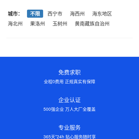
城市：
不限
西宁市
海西州
海东地区
海北州
果洛州
玉树州
黄南藏族自治州
免费求职
全程0费用 正规真实有保障
企业认证
500强企业 万人大厂全覆盖
专业服务
365天*24h 贴心服务随时享