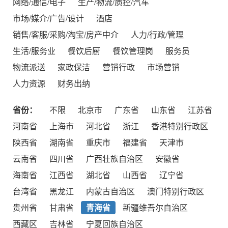
网络/通信/电子
生产/物流/质控/汽车
市场/媒介/广告/设计
酒店
销售/客服/采购/淘宝/房产中介
人力/行政/管理
生活/服务业
餐饮后厨
餐饮管理岗
服务员
物流派送
家政保洁
营销行政
市场营销
人力资源
财务出纳
省份：
不限
北京市
广东省
山东省
江苏省
河南省
上海市
河北省
浙江
香港特别行政区
陕西省
湖南省
重庆市
福建省
天津市
云南省
四川省
广西壮族自治区
安徽省
海南省
江西省
湖北省
山西省
辽宁省
台湾省
黑龙江
内蒙古自治区
澳门特别行政区
贵州省
甘肃省
青海省
新疆维吾尔自治区
西藏区
吉林省
宁夏回族自治区