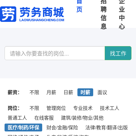
首
招
企
页
聘
业
信
中
息
心
找工作
薪资：
不限
月薪
日薪
时薪
面议
岗位：
不限
管理岗位
专业技术
技术工人
普通工人
在线客服
建筑/装修/物业/其他
医疗/制药/环保
财会/金融/保险
法律/教育/翻译/出版