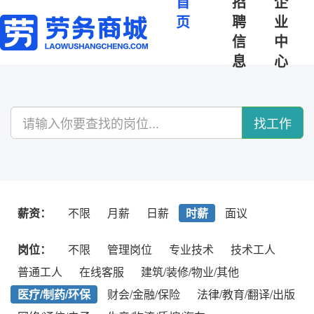
首
招
企
页
聘
业
信
中
息
心
找工作
薪资：
不限
月薪
日薪
时薪
面议
岗位：
不限
管理岗位
专业技术
技术工人
普通工人
在线客服
建筑/装修/物业/其他
医疗/制药/环保
财会/金融/保险
法律/教育/翻译/出版