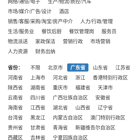
网络/通信/电子
生产/物流/质控/汽车
市场/媒介/广告/设计
酒店
销售/客服/采购/淘宝/房产中介
人力/行政/管理
生活/服务业
餐饮后厨
餐饮管理岗
服务员
物流派送
家政保洁
营销行政
市场营销
人力资源
财务出纳
省份：
不限
北京市
广东省
山东省
江苏省
河南省
上海市
河北省
浙江
香港特别行政区
陕西省
湖南省
重庆市
福建省
天津市
云南省
四川省
广西壮族自治区
安徽省
海南省
江西省
湖北省
山西省
辽宁省
台湾省
黑龙江
内蒙古自治区
澳门特别行政区
贵州省
甘肃省
青海省
新疆维吾尔自治区
西藏区
吉林省
宁夏回族自治区