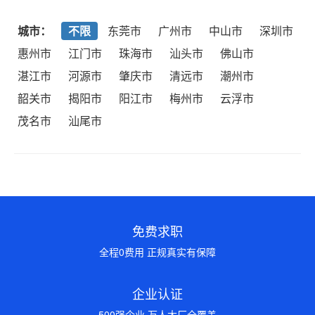
城市：
不限
东莞市
广州市
中山市
深圳市
惠州市
江门市
珠海市
汕头市
佛山市
湛江市
河源市
肇庆市
清远市
潮州市
韶关市
揭阳市
阳江市
梅州市
云浮市
茂名市
汕尾市
免费求职
全程0费用 正规真实有保障
企业认证
500强企业 万人大厂全覆盖