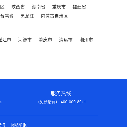
区
陕西省
湖南省
重庆市
福建省
台湾省
黑龙江
内蒙古自治区
湛江市
河源市
肇庆市
清远市
潮州市
服务热线
享
（免长话费） 400-000-8011
查询
网站举报