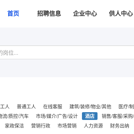
首页
招聘信息
企业中心
供人中心
工人
普通工人
在线客服
建筑/装修/物业/其他
医疗/制
物流/质控/汽车
市场/媒介/广告/设计
酒店
销售/客服/采购
家政保洁
营销行政
市场营销
人力资源
财务出纳