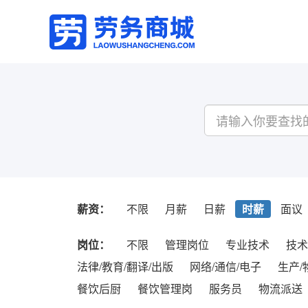
薪资：
不限
月薪
日薪
时薪
面议
岗位：
不限
管理岗位
专业技术
技术
法律/教育/翻译/出版
网络/通信/电子
生产/
餐饮后厨
餐饮管理岗
服务员
物流派送