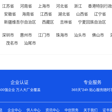
江苏省
河南省
上海市
河北省
浙江
香港特别行政
安徽省
海南省
江西省
湖北省
山西省
辽宁省
新疆维吾尔自治区
西藏区
吉林省
宁夏回族自治区
深圳市
惠州市
江门市
珠海市
汕头市
佛山市
茂名市
汕尾市
企业认证
专业服务
500强企业 万人大厂全覆盖
365天*24h 贴心服务随时
息
企业中心
供人中心
资讯中心
中创劳务
关于我们
证书