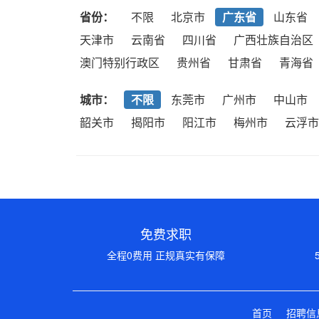
省份：
不限
北京市
广东省
山东省
天津市
云南省
四川省
广西壮族自治区
澳门特别行政区
贵州省
甘肃省
青海省
城市：
不限
东莞市
广州市
中山市
韶关市
揭阳市
阳江市
梅州市
云浮市
免费求职
全程0费用 正规真实有保障
首页
招聘信