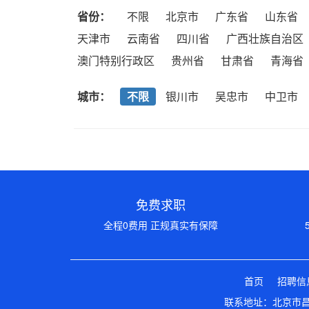
省份：
不限
北京市
广东省
山东省
天津市
云南省
四川省
广西壮族自治区
澳门特别行政区
贵州省
甘肃省
青海省
城市：
不限
银川市
吴忠市
中卫市
免费求职
全程0费用 正规真实有保障
首页
招聘信
联系地址：北京市昌平