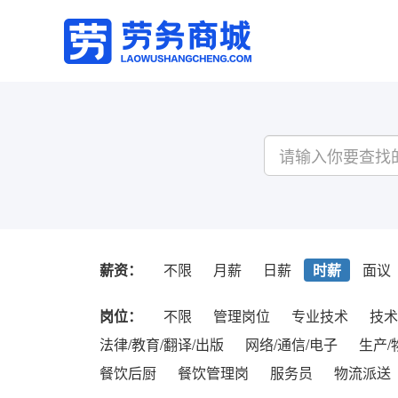
薪资：
不限
月薪
日薪
时薪
面议
岗位：
不限
管理岗位
专业技术
技术
法律/教育/翻译/出版
网络/通信/电子
生产/
餐饮后厨
餐饮管理岗
服务员
物流派送