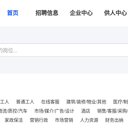
首页
招聘信息
企业中心
供人中心
工人
普通工人
在线客服
建筑/装修/物业/其他
医疗/制
物流/质控/汽车
市场/媒介/广告/设计
酒店
销售/客服/采购
家政保洁
营销行政
市场营销
人力资源
财务出纳