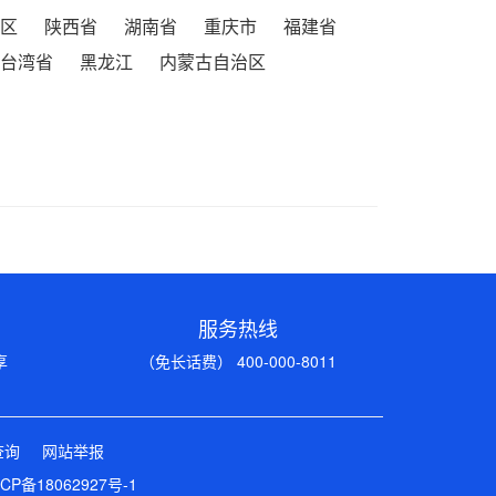
区
陕西省
湖南省
重庆市
福建省
台湾省
黑龙江
内蒙古自治区
服务热线
享
（免长话费） 400-000-8011
查询
网站举报
CP备18062927号-1