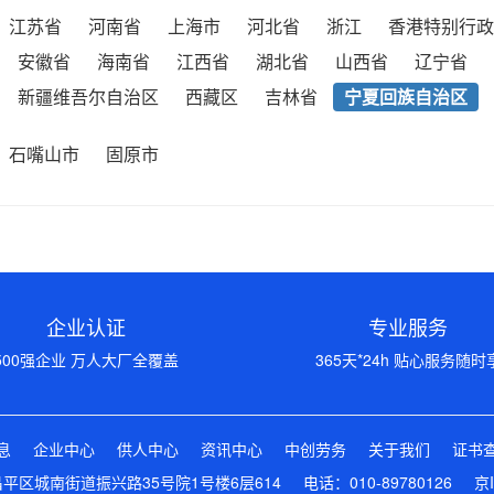
江苏省
河南省
上海市
河北省
浙江
香港特别行政
安徽省
海南省
江西省
湖北省
山西省
辽宁省
新疆维吾尔自治区
西藏区
吉林省
宁夏回族自治区
石嘴山市
固原市
企业认证
专业服务
500强企业 万人大厂全覆盖
365天*24h 贴心服务随时
息
企业中心
供人中心
资讯中心
中创劳务
关于我们
证书
区城南街道振兴路35号院1号楼6层614 电话：010-89780126
京I