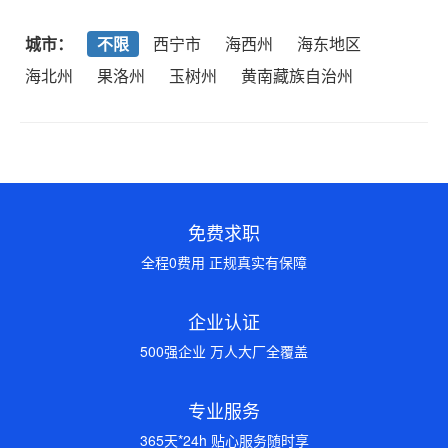
城市：
不限
西宁市
海西州
海东地区
海北州
果洛州
玉树州
黄南藏族自治州
免费求职
全程0费用 正规真实有保障
企业认证
500强企业 万人大厂全覆盖
专业服务
365天*24h 贴心服务随时享