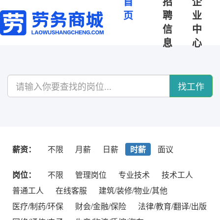
首
招
企
页
聘
业
信
中
息
心
找工作
薪资：
不限
月薪
日薪
时薪
面议
岗位：
不限
管理岗位
专业技术
技术工人
普通工人
在线客服
建筑/装修/物业/其他
医疗/制药/环保
财会/金融/保险
法律/教育/翻译/出版