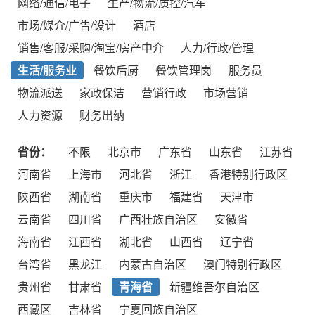
网络/通信/电子
生产/物流/质控/汽车
市场/媒介/广告/设计
酒店
销售/客服/采购/淘宝/房产中介
人力/行政/管理
生活/服务业
餐饮后厨
餐饮管理岗
服务员
物流派送
家政保洁
营销行政
市场营销
人力资源
财务出纳
省份：
不限
北京市
广东省
山东省
江苏省
河南省
上海市
河北省
浙江
香港特别行政区
陕西省
湖南省
重庆市
福建省
天津市
云南省
四川省
广西壮族自治区
安徽省
海南省
江西省
湖北省
山西省
辽宁省
台湾省
黑龙江
内蒙古自治区
澳门特别行政区
贵州省
甘肃省
青海省
新疆维吾尔自治区
西藏区
吉林省
宁夏回族自治区