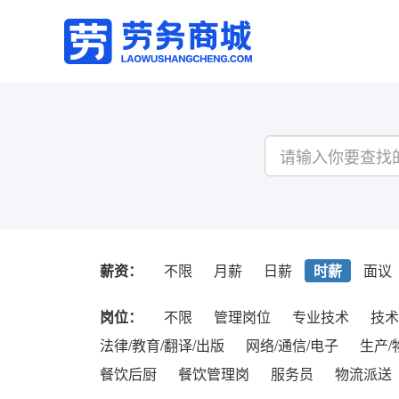
薪资：
不限
月薪
日薪
时薪
面议
岗位：
不限
管理岗位
专业技术
技术
法律/教育/翻译/出版
网络/通信/电子
生产/
餐饮后厨
餐饮管理岗
服务员
物流派送