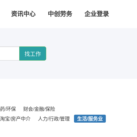
资讯中心
中创劳务
企业登录
找工作
药/环保
财会/金融/保险
/淘宝/房产中介
人力/行政/管理
生活/服务业