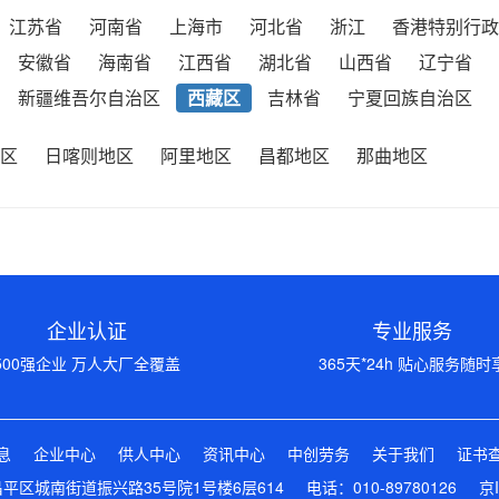
江苏省
河南省
上海市
河北省
浙江
香港特别行政
安徽省
海南省
江西省
湖北省
山西省
辽宁省
新疆维吾尔自治区
西藏区
吉林省
宁夏回族自治区
区
日喀则地区
阿里地区
昌都地区
那曲地区
企业认证
专业服务
500强企业 万人大厂全覆盖
365天*24h 贴心服务随时
息
企业中心
供人中心
资讯中心
中创劳务
关于我们
证书
区城南街道振兴路35号院1号楼6层614 电话：010-89780126
京I