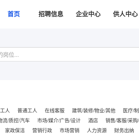
首页
招聘信息
企业中心
供人中心
工人
普通工人
在线客服
建筑/装修/物业/其他
医疗/制
物流/质控/汽车
市场/媒介/广告/设计
酒店
销售/客服/采购
家政保洁
营销行政
市场营销
人力资源
财务出纳