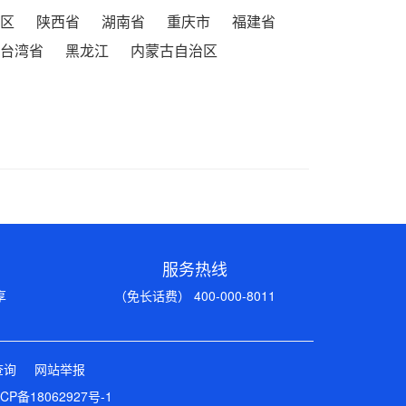
区
陕西省
湖南省
重庆市
福建省
台湾省
黑龙江
内蒙古自治区
服务热线
享
（免长话费） 400-000-8011
查询
网站举报
CP备18062927号-1