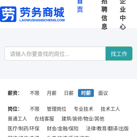
首
招
企
页
聘
业
信
中
息
心
找工作
薪资：
不限
月薪
日薪
时薪
面议
岗位：
不限
管理岗位
专业技术
技术工人
普通工人
在线客服
建筑/装修/物业/其他
医疗/制药/环保
财会/金融/保险
法律/教育/翻译/出版