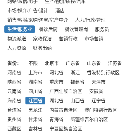
网络/通信/电子
生产/物流/质控/汽车
市场/媒介/广告/设计
酒店
销售/客服/采购/淘宝/房产中介
人力/行政/管理
生活/服务业
餐饮后厨
餐饮管理岗
服务员
物流派送
家政保洁
营销行政
市场营销
人力资源
财务出纳
省份：
不限
北京市
广东省
山东省
江苏省
河南省
上海市
河北省
浙江
香港特别行政区
陕西省
湖南省
重庆市
福建省
天津市
云南省
四川省
广西壮族自治区
安徽省
海南省
江西省
湖北省
山西省
辽宁省
台湾省
黑龙江
内蒙古自治区
澳门特别行政区
贵州省
甘肃省
青海省
新疆维吾尔自治区
西藏区
吉林省
宁夏回族自治区