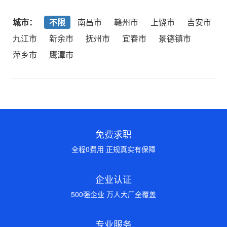
城市：
不限
南昌市
赣州市
上饶市
吉安市
九江市
新余市
抚州市
宜春市
景德镇市
萍乡市
鹰潭市
免费求职
全程0费用 正规真实有保障
企业认证
500强企业 万人大厂全覆盖
专业服务