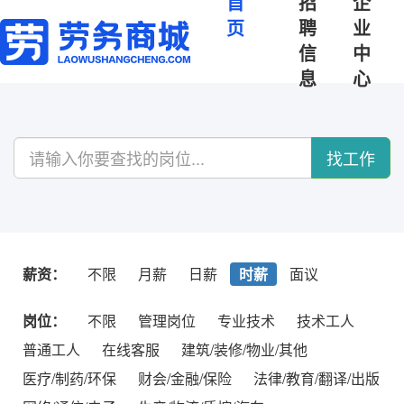
首
招
企
页
聘
业
信
中
息
心
找工作
薪资：
不限
月薪
日薪
时薪
面议
岗位：
不限
管理岗位
专业技术
技术工人
普通工人
在线客服
建筑/装修/物业/其他
医疗/制药/环保
财会/金融/保险
法律/教育/翻译/出版