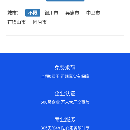
城市：
不限
银川市
吴忠市
中卫市
石嘴山市
固原市
免费求职
全程0费用 正规真实有保障
企业认证
500强企业 万人大厂全覆盖
专业服务
365天*24h 贴心服务随时享