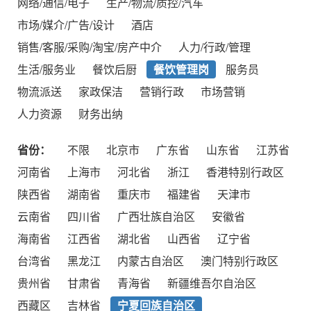
网络/通信/电子
生产/物流/质控/汽车
市场/媒介/广告/设计
酒店
销售/客服/采购/淘宝/房产中介
人力/行政/管理
生活/服务业
餐饮后厨
餐饮管理岗
服务员
物流派送
家政保洁
营销行政
市场营销
人力资源
财务出纳
省份：
不限
北京市
广东省
山东省
江苏省
河南省
上海市
河北省
浙江
香港特别行政区
陕西省
湖南省
重庆市
福建省
天津市
云南省
四川省
广西壮族自治区
安徽省
海南省
江西省
湖北省
山西省
辽宁省
台湾省
黑龙江
内蒙古自治区
澳门特别行政区
贵州省
甘肃省
青海省
新疆维吾尔自治区
西藏区
吉林省
宁夏回族自治区