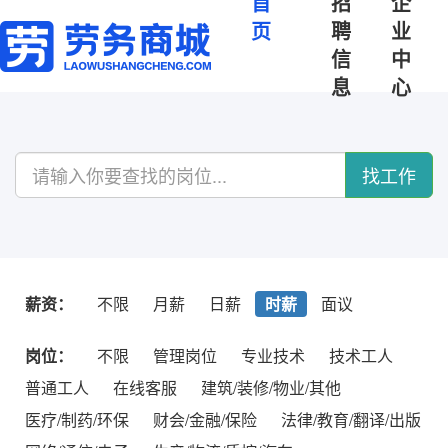
首
招
企
页
聘
业
信
中
息
心
找工作
薪资：
不限
月薪
日薪
时薪
面议
岗位：
不限
管理岗位
专业技术
技术工人
普通工人
在线客服
建筑/装修/物业/其他
医疗/制药/环保
财会/金融/保险
法律/教育/翻译/出版