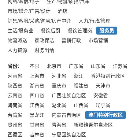
网络/通信/电子
生产/物流/质控/汽车
市场/媒介/广告/设计
酒店
销售/客服/采购/淘宝/房产中介
人力/行政/管理
生活/服务业
餐饮后厨
餐饮管理岗
服务员
物流派送
家政保洁
营销行政
市场营销
人力资源
财务出纳
省份：
不限
北京市
广东省
山东省
江苏省
河南省
上海市
河北省
浙江
香港特别行政区
陕西省
湖南省
重庆市
福建省
天津市
云南省
四川省
广西壮族自治区
安徽省
海南省
江西省
湖北省
山西省
辽宁省
台湾省
黑龙江
内蒙古自治区
澳门特别行政区
贵州省
甘肃省
青海省
新疆维吾尔自治区
西藏区
吉林省
宁夏回族自治区