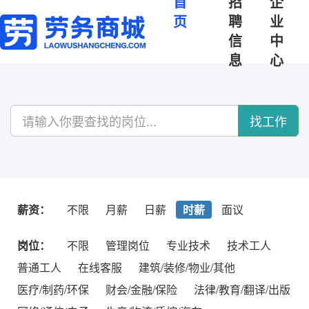
首
招
企
页
聘
业
信
中
息
心
找工作
薪资：
不限
月薪
日薪
时薪
面议
岗位：
不限
管理岗位
专业技术
技术工人
普通工人
在线客服
建筑/装修/物业/其他
医疗/制药/环保
财会/金融/保险
法律/教育/翻译/出版