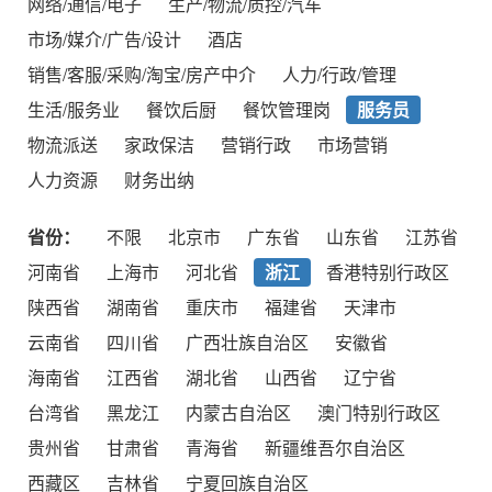
网络/通信/电子
生产/物流/质控/汽车
市场/媒介/广告/设计
酒店
销售/客服/采购/淘宝/房产中介
人力/行政/管理
生活/服务业
餐饮后厨
餐饮管理岗
服务员
物流派送
家政保洁
营销行政
市场营销
人力资源
财务出纳
省份：
不限
北京市
广东省
山东省
江苏省
河南省
上海市
河北省
浙江
香港特别行政区
陕西省
湖南省
重庆市
福建省
天津市
云南省
四川省
广西壮族自治区
安徽省
海南省
江西省
湖北省
山西省
辽宁省
台湾省
黑龙江
内蒙古自治区
澳门特别行政区
贵州省
甘肃省
青海省
新疆维吾尔自治区
西藏区
吉林省
宁夏回族自治区