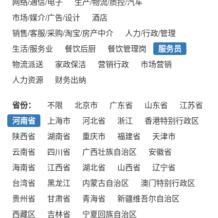
网络/通信/电子
生产/物流/质控/汽车
市场/媒介/广告/设计
酒店
销售/客服/采购/淘宝/房产中介
人力/行政/管理
生活/服务业
餐饮后厨
餐饮管理岗
服务员
物流派送
家政保洁
营销行政
市场营销
人力资源
财务出纳
省份：
不限
北京市
广东省
山东省
江苏省
河南省
上海市
河北省
浙江
香港特别行政区
陕西省
湖南省
重庆市
福建省
天津市
云南省
四川省
广西壮族自治区
安徽省
海南省
江西省
湖北省
山西省
辽宁省
台湾省
黑龙江
内蒙古自治区
澳门特别行政区
贵州省
甘肃省
青海省
新疆维吾尔自治区
西藏区
吉林省
宁夏回族自治区