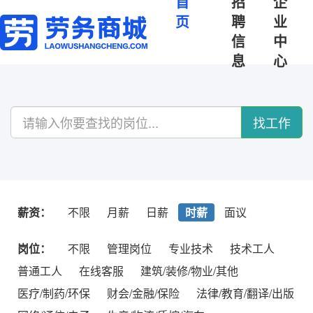
首
招
企
页
聘
业
信
中
息
心
找工作
薪资：
不限
月薪
日薪
时薪
面议
岗位：
不限
管理岗位
专业技术
技术工人
普通工人
在线客服
建筑/装修/物业/其他
医疗/制药/环保
财会/金融/保险
法律/教育/翻译/出版