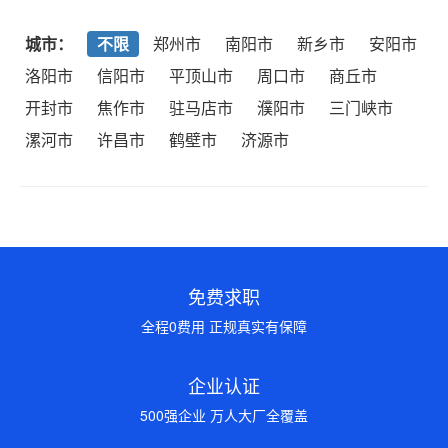
城市：
不限
郑州市
南阳市
新乡市
安阳市
洛阳市
信阳市
平顶山市
周口市
商丘市
开封市
焦作市
驻马店市
濮阳市
三门峡市
漯河市
许昌市
鹤壁市
济源市
免费求职
全程0费用 正规真实有保障
企业认证
500强企业 万人大厂全覆盖