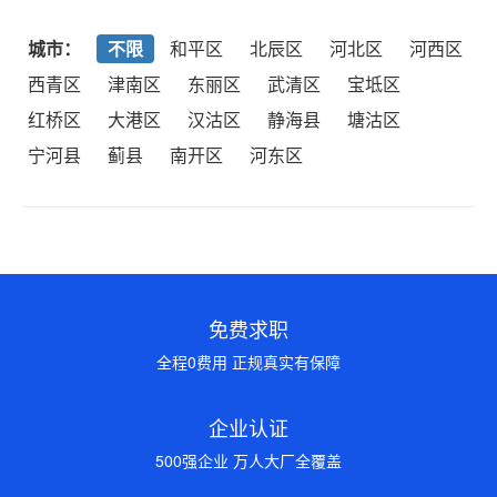
城市：
不限
和平区
北辰区
河北区
河西区
西青区
津南区
东丽区
武清区
宝坻区
红桥区
大港区
汉沽区
静海县
塘沽区
宁河县
蓟县
南开区
河东区
免费求职
全程0费用 正规真实有保障
企业认证
500强企业 万人大厂全覆盖