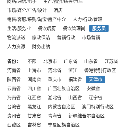
网络/通信/电子
生产/物流/质控/汽车
市场/媒介/广告/设计
酒店
销售/客服/采购/淘宝/房产中介
人力/行政/管理
生活/服务业
餐饮后厨
餐饮管理岗
服务员
物流派送
家政保洁
营销行政
市场营销
人力资源
财务出纳
省份：
不限
北京市
广东省
山东省
江苏省
河南省
上海市
河北省
浙江
香港特别行政区
陕西省
湖南省
重庆市
福建省
天津市
云南省
四川省
广西壮族自治区
安徽省
海南省
江西省
湖北省
山西省
辽宁省
台湾省
黑龙江
内蒙古自治区
澳门特别行政区
贵州省
甘肃省
青海省
新疆维吾尔自治区
西藏区
吉林省
宁夏回族自治区