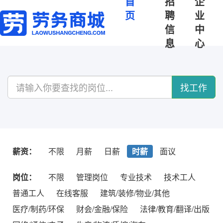
首
招
企
页
聘
业
信
中
息
心
找工作
薪资：
不限
月薪
日薪
时薪
面议
岗位：
不限
管理岗位
专业技术
技术工人
普通工人
在线客服
建筑/装修/物业/其他
医疗/制药/环保
财会/金融/保险
法律/教育/翻译/出版