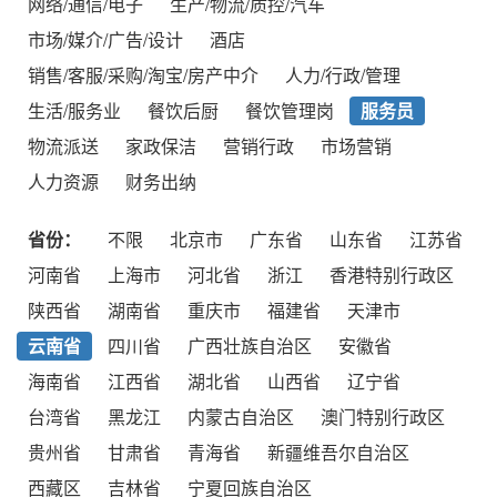
网络/通信/电子
生产/物流/质控/汽车
市场/媒介/广告/设计
酒店
销售/客服/采购/淘宝/房产中介
人力/行政/管理
生活/服务业
餐饮后厨
餐饮管理岗
服务员
物流派送
家政保洁
营销行政
市场营销
人力资源
财务出纳
省份：
不限
北京市
广东省
山东省
江苏省
河南省
上海市
河北省
浙江
香港特别行政区
陕西省
湖南省
重庆市
福建省
天津市
云南省
四川省
广西壮族自治区
安徽省
海南省
江西省
湖北省
山西省
辽宁省
台湾省
黑龙江
内蒙古自治区
澳门特别行政区
贵州省
甘肃省
青海省
新疆维吾尔自治区
西藏区
吉林省
宁夏回族自治区