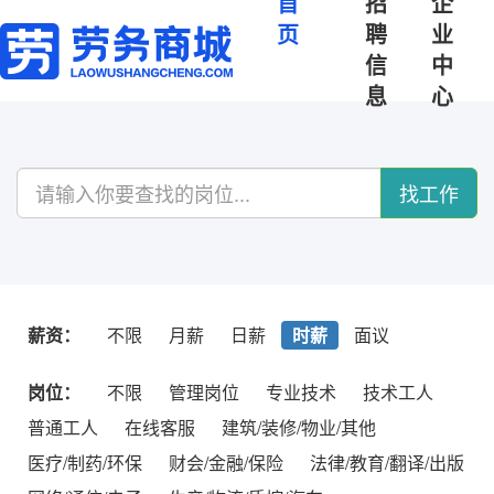
首
招
企
页
聘
业
信
中
息
心
找工作
薪资：
不限
月薪
日薪
时薪
面议
岗位：
不限
管理岗位
专业技术
技术工人
普通工人
在线客服
建筑/装修/物业/其他
医疗/制药/环保
财会/金融/保险
法律/教育/翻译/出版