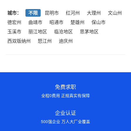
城市：
不限
昆明市
红河州
大理州
文山州
德宏州
曲靖市
昭通市
楚雄州
保山市
玉溪市
丽江地区
临沧地区
思茅地区
西双版纳州
怒江州
迪庆州
免费求职
全程0费用 正规真实有保障
企业认证
500强企业 万人大厂全覆盖