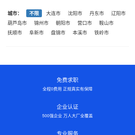
城市：
不限
大连市
沈阳市
丹东市
辽阳市
葫芦岛市
锦州市
朝阳市
营口市
鞍山市
抚顺市
阜新市
盘锦市
本溪市
铁岭市
免费求职
全程0费用 正规真实有保障
企业认证
500强企业 万人大厂全覆盖
专业服务