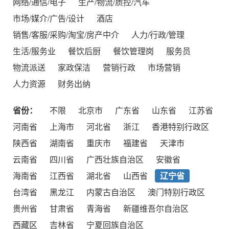
网络/通信/电子
生产/物流/质控/汽车
市场/媒介/广告/设计
酒店
销售/客服/采购/淘宝/房产中介
人力/行政/管理
生活/服务业
餐饮后厨
餐饮管理岗
服务员
物流派送
家政保洁
营销行政
市场营销
人力资源
财务出纳
省份：
不限
北京市
广东省
山东省
江苏省
河南省
上海市
河北省
浙江
香港特别行政区
陕西省
湖南省
重庆市
福建省
天津市
云南省
四川省
广西壮族自治区
安徽省
海南省
江西省
湖北省
山西省
辽宁省
台湾省
黑龙江
内蒙古自治区
澳门特别行政区
贵州省
甘肃省
青海省
新疆维吾尔自治区
西藏区
吉林省
宁夏回族自治区