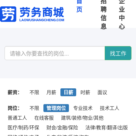
首
招
企
页
聘
业
信
中
息
心
找工作
薪资：
不限
月薪
日薪
时薪
面议
岗位：
不限
管理岗位
专业技术
技术工人
普通工人
在线客服
建筑/装修/物业/其他
医疗/制药/环保
财会/金融/保险
法律/教育/翻译/出版