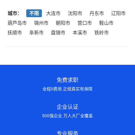
城市：
不限
大连市
沈阳市
丹东市
辽阳市
葫芦岛市
锦州市
朝阳市
营口市
鞍山市
抚顺市
阜新市
盘锦市
本溪市
铁岭市
免费求职
全程0费用 正规真实有保障
企业认证
500强企业 万人大厂全覆盖
专业服务