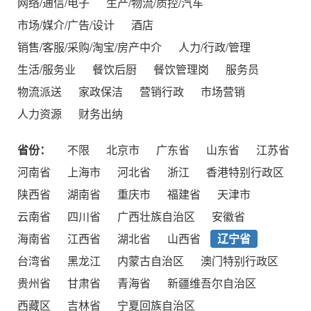
网络/通信/电子
生产/物流/质控/汽车
市场/媒介/广告/设计
酒店
销售/客服/采购/淘宝/房产中介
人力/行政/管理
生活/服务业
餐饮后厨
餐饮管理岗
服务员
物流派送
家政保洁
营销行政
市场营销
人力资源
财务出纳
省份：
不限
北京市
广东省
山东省
江苏省
河南省
上海市
河北省
浙江
香港特别行政区
陕西省
湖南省
重庆市
福建省
天津市
云南省
四川省
广西壮族自治区
安徽省
海南省
江西省
湖北省
山西省
辽宁省
台湾省
黑龙江
内蒙古自治区
澳门特别行政区
贵州省
甘肃省
青海省
新疆维吾尔自治区
西藏区
吉林省
宁夏回族自治区