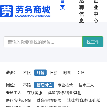
首
招
企
页
聘
业
信
中
息
心
找工作
薪资：
不限
月薪
日薪
时薪
面议
岗位：
不限
管理岗位
专业技术
技术工人
普通工人
在线客服
建筑/装修/物业/其他
医疗/制药/环保
财会/金融/保险
法律/教育/翻译/出版