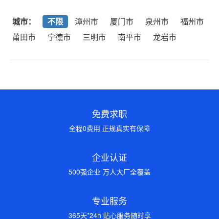
城市：
不限
漳州市
厦门市
泉州市
福州市
莆田市
宁德市
三明市
南平市
龙岩市
免费求职
全程0费用 正规真实有保障
企业认证
500强企业 万人大厂全覆盖
专业服务
365天*24h 贴心服务随时享