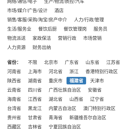
网络/通信/电子
生产/物流/质控/汽车
市场/媒介/广告/设计
酒店
销售/客服/采购/淘宝/房产中介
人力/行政/管理
生活/服务业
餐饮后厨
餐饮管理岗
服务员
物流派送
家政保洁
营销行政
市场营销
人力资源
财务出纳
省份：
不限
北京市
广东省
山东省
江苏省
河南省
上海市
河北省
浙江
香港特别行政区
陕西省
湖南省
重庆市
福建省
天津市
云南省
四川省
广西壮族自治区
安徽省
海南省
江西省
湖北省
山西省
辽宁省
台湾省
黑龙江
内蒙古自治区
澳门特别行政区
贵州省
甘肃省
青海省
新疆维吾尔自治区
西藏区
吉林省
宁夏回族自治区