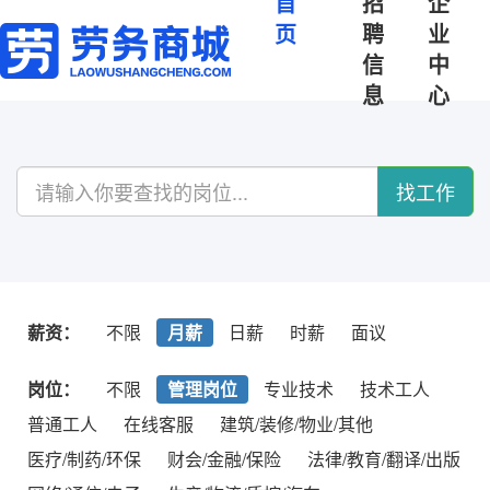
首
招
企
页
聘
业
信
中
息
心
找工作
薪资：
不限
月薪
日薪
时薪
面议
岗位：
不限
管理岗位
专业技术
技术工人
普通工人
在线客服
建筑/装修/物业/其他
医疗/制药/环保
财会/金融/保险
法律/教育/翻译/出版