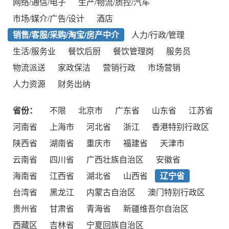
网络/通信/电子
生产/物流/质控/汽车
市场/媒介/广告/设计
酒店
销售/客服/采购/淘宝/房产中介
人力/行政/管理
生活/服务业
餐饮后厨
餐饮管理岗
服务员
物流派送
家政保洁
营销行政
市场营销
人力资源
财务出纳
省份：
不限
北京市
广东省
山东省
江苏省
河南省
上海市
河北省
浙江
香港特别行政区
陕西省
湖南省
重庆市
福建省
天津市
云南省
四川省
广西壮族自治区
安徽省
海南省
江西省
湖北省
山西省
辽宁省
台湾省
黑龙江
内蒙古自治区
澳门特别行政区
贵州省
甘肃省
青海省
新疆维吾尔自治区
西藏区
吉林省
宁夏回族自治区