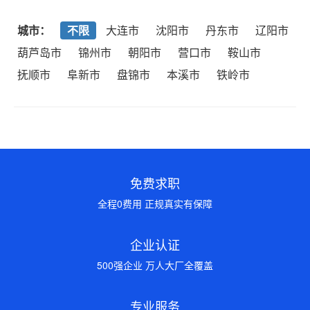
城市：
不限
大连市
沈阳市
丹东市
辽阳市
葫芦岛市
锦州市
朝阳市
营口市
鞍山市
抚顺市
阜新市
盘锦市
本溪市
铁岭市
免费求职
全程0费用 正规真实有保障
企业认证
500强企业 万人大厂全覆盖
专业服务