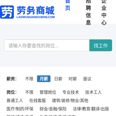
首
招
企
页
聘
业
信
中
息
心
找工作
薪资：
不限
月薪
日薪
时薪
面议
岗位：
不限
管理岗位
专业技术
技术工人
普通工人
在线客服
建筑/装修/物业/其他
医疗/制药/环保
财会/金融/保险
法律/教育/翻译/出版