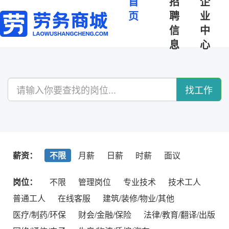
首
招
企
页
聘
业
信
中
息
心
找工作
薪资：
不限
月薪
日薪
时薪
面议
岗位：
不限
管理岗位
专业技术
技术工人
普通工人
在线客服
建筑/装修/物业/其他
医疗/制药/环保
财会/金融/保险
法律/教育/翻译/出版