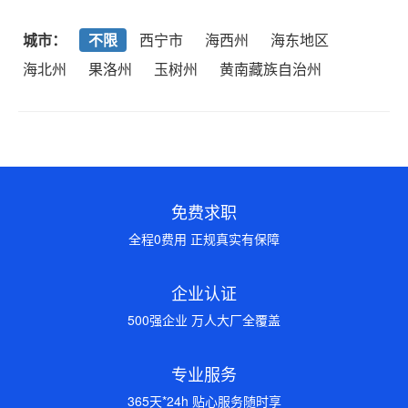
城市：
不限
西宁市
海西州
海东地区
海北州
果洛州
玉树州
黄南藏族自治州
免费求职
全程0费用 正规真实有保障
企业认证
500强企业 万人大厂全覆盖
专业服务
365天*24h 贴心服务随时享