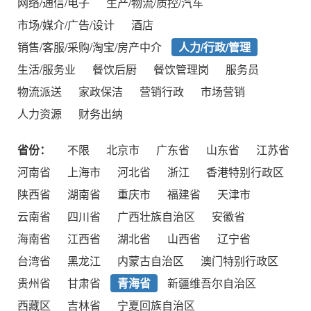
网络/通信/电子
生产/物流/质控/汽车
市场/媒介/广告/设计
酒店
销售/客服/采购/淘宝/房产中介
人力/行政/管理
生活/服务业
餐饮后厨
餐饮管理岗
服务员
物流派送
家政保洁
营销行政
市场营销
人力资源
财务出纳
省份：
不限
北京市
广东省
山东省
江苏省
河南省
上海市
河北省
浙江
香港特别行政区
陕西省
湖南省
重庆市
福建省
天津市
云南省
四川省
广西壮族自治区
安徽省
海南省
江西省
湖北省
山西省
辽宁省
台湾省
黑龙江
内蒙古自治区
澳门特别行政区
贵州省
甘肃省
青海省
新疆维吾尔自治区
西藏区
吉林省
宁夏回族自治区