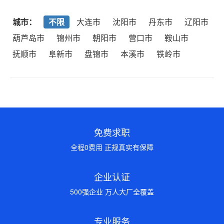
城市：
不限
大连市
沈阳市
丹东市
辽阳市
葫芦岛市
锦州市
朝阳市
营口市
鞍山市
抚顺市
阜新市
盘锦市
本溪市
铁岭市
免费求职
全程0费用 正规真实有保障
企业认证
500强企业 万人大厂全覆盖
专业服务