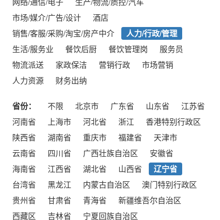
网络/通信/电子
生产/物流/质控/汽车
市场/媒介/广告/设计
酒店
销售/客服/采购/淘宝/房产中介
人力/行政/管理
生活/服务业
餐饮后厨
餐饮管理岗
服务员
物流派送
家政保洁
营销行政
市场营销
人力资源
财务出纳
省份：
不限
北京市
广东省
山东省
江苏省
河南省
上海市
河北省
浙江
香港特别行政区
陕西省
湖南省
重庆市
福建省
天津市
云南省
四川省
广西壮族自治区
安徽省
海南省
江西省
湖北省
山西省
辽宁省
台湾省
黑龙江
内蒙古自治区
澳门特别行政区
贵州省
甘肃省
青海省
新疆维吾尔自治区
西藏区
吉林省
宁夏回族自治区