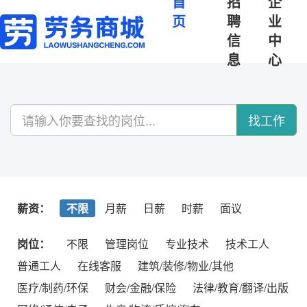
首
招
企
页
聘
业
信
中
息
心
找工作
薪资：
不限
月薪
日薪
时薪
面议
岗位：
不限
管理岗位
专业技术
技术工人
普通工人
在线客服
建筑/装修/物业/其他
医疗/制药/环保
财会/金融/保险
法律/教育/翻译/出版