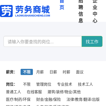
首
招
企
页
聘
业
信
中
息
心
找工作
薪资：
不限
月薪
日薪
时薪
面议
岗位：
不限
管理岗位
专业技术
技术工人
普通工人
在线客服
建筑/装修/物业/其他
医疗/制药/环保
财会/金融/保险
法律/教育/翻译/出版