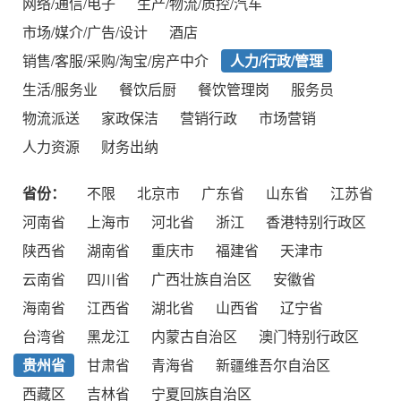
网络/通信/电子
生产/物流/质控/汽车
市场/媒介/广告/设计
酒店
销售/客服/采购/淘宝/房产中介
人力/行政/管理
生活/服务业
餐饮后厨
餐饮管理岗
服务员
物流派送
家政保洁
营销行政
市场营销
人力资源
财务出纳
省份：
不限
北京市
广东省
山东省
江苏省
河南省
上海市
河北省
浙江
香港特别行政区
陕西省
湖南省
重庆市
福建省
天津市
云南省
四川省
广西壮族自治区
安徽省
海南省
江西省
湖北省
山西省
辽宁省
台湾省
黑龙江
内蒙古自治区
澳门特别行政区
贵州省
甘肃省
青海省
新疆维吾尔自治区
西藏区
吉林省
宁夏回族自治区