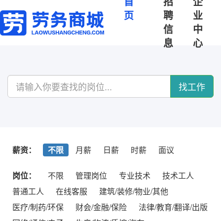
首
招
企
页
聘
业
信
中
息
心
找工作
薪资：
不限
月薪
日薪
时薪
面议
岗位：
不限
管理岗位
专业技术
技术工人
普通工人
在线客服
建筑/装修/物业/其他
医疗/制药/环保
财会/金融/保险
法律/教育/翻译/出版