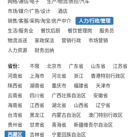
网络/通信/电子
生产/物流/质控/汽车
市场/媒介/广告/设计
酒店
销售/客服/采购/淘宝/房产中介
人力/行政/管理
生活/服务业
餐饮后厨
餐饮管理岗
服务员
物流派送
家政保洁
营销行政
市场营销
人力资源
财务出纳
省份：
不限
北京市
广东省
山东省
江苏省
河南省
上海市
河北省
浙江
香港特别行政区
陕西省
湖南省
重庆市
福建省
天津市
云南省
四川省
广西壮族自治区
安徽省
海南省
江西省
湖北省
山西省
辽宁省
台湾省
黑龙江
内蒙古自治区
澳门特别行政区
贵州省
甘肃省
青海省
新疆维吾尔自治区
西藏区
吉林省
宁夏回族自治区