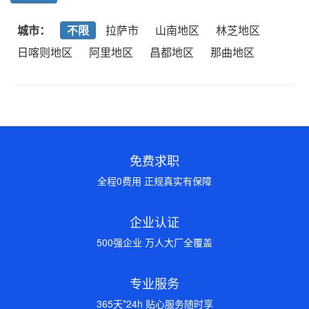
城市：
不限
拉萨市
山南地区
林芝地区
日喀则地区
阿里地区
昌都地区
那曲地区
免费求职
全程0费用 正规真实有保障
企业认证
500强企业 万人大厂全覆盖
专业服务
365天*24h 贴心服务随时享