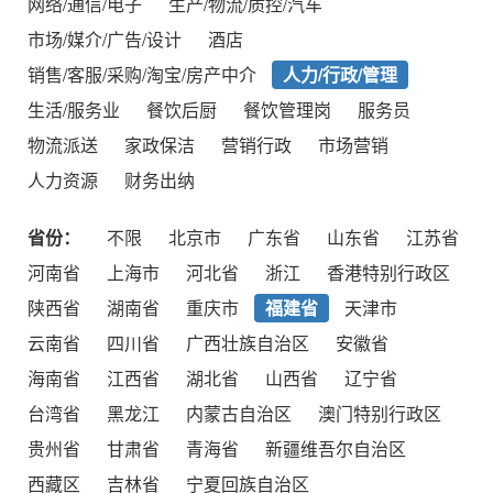
网络/通信/电子
生产/物流/质控/汽车
市场/媒介/广告/设计
酒店
销售/客服/采购/淘宝/房产中介
人力/行政/管理
生活/服务业
餐饮后厨
餐饮管理岗
服务员
物流派送
家政保洁
营销行政
市场营销
人力资源
财务出纳
省份：
不限
北京市
广东省
山东省
江苏省
河南省
上海市
河北省
浙江
香港特别行政区
陕西省
湖南省
重庆市
福建省
天津市
云南省
四川省
广西壮族自治区
安徽省
海南省
江西省
湖北省
山西省
辽宁省
台湾省
黑龙江
内蒙古自治区
澳门特别行政区
贵州省
甘肃省
青海省
新疆维吾尔自治区
西藏区
吉林省
宁夏回族自治区