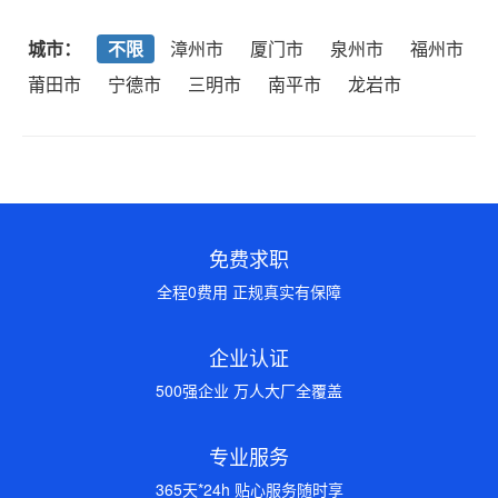
城市：
不限
漳州市
厦门市
泉州市
福州市
莆田市
宁德市
三明市
南平市
龙岩市
免费求职
全程0费用 正规真实有保障
企业认证
500强企业 万人大厂全覆盖
专业服务
365天*24h 贴心服务随时享