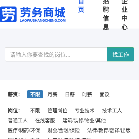
首
招
企
页
聘
业
信
中
息
心
找工作
薪资：
不限
月薪
日薪
时薪
面议
岗位：
不限
管理岗位
专业技术
技术工人
普通工人
在线客服
建筑/装修/物业/其他
医疗/制药/环保
财会/金融/保险
法律/教育/翻译/出版