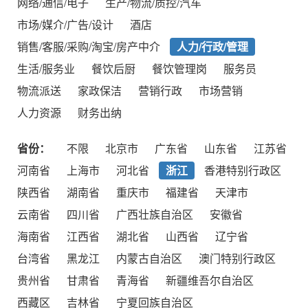
网络/通信/电子
生产/物流/质控/汽车
市场/媒介/广告/设计
酒店
销售/客服/采购/淘宝/房产中介
人力/行政/管理
生活/服务业
餐饮后厨
餐饮管理岗
服务员
物流派送
家政保洁
营销行政
市场营销
人力资源
财务出纳
省份：
不限
北京市
广东省
山东省
江苏省
河南省
上海市
河北省
浙江
香港特别行政区
陕西省
湖南省
重庆市
福建省
天津市
云南省
四川省
广西壮族自治区
安徽省
海南省
江西省
湖北省
山西省
辽宁省
台湾省
黑龙江
内蒙古自治区
澳门特别行政区
贵州省
甘肃省
青海省
新疆维吾尔自治区
西藏区
吉林省
宁夏回族自治区