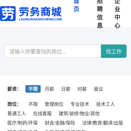
首
招
企
页
聘
业
信
中
息
心
找工作
薪资：
不限
月薪
日薪
时薪
面议
岗位：
不限
管理岗位
专业技术
技术工人
普通工人
在线客服
建筑/装修/物业/其他
医疗/制药/环保
财会/金融/保险
法律/教育/翻译/出版