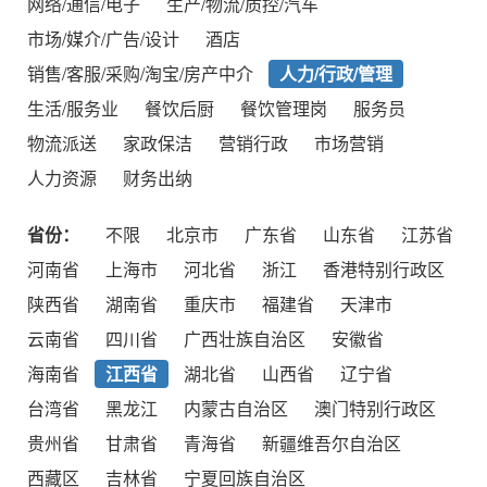
网络/通信/电子
生产/物流/质控/汽车
市场/媒介/广告/设计
酒店
销售/客服/采购/淘宝/房产中介
人力/行政/管理
生活/服务业
餐饮后厨
餐饮管理岗
服务员
物流派送
家政保洁
营销行政
市场营销
人力资源
财务出纳
省份：
不限
北京市
广东省
山东省
江苏省
河南省
上海市
河北省
浙江
香港特别行政区
陕西省
湖南省
重庆市
福建省
天津市
云南省
四川省
广西壮族自治区
安徽省
海南省
江西省
湖北省
山西省
辽宁省
台湾省
黑龙江
内蒙古自治区
澳门特别行政区
贵州省
甘肃省
青海省
新疆维吾尔自治区
西藏区
吉林省
宁夏回族自治区