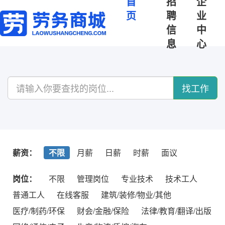
首
招
企
页
聘
业
信
中
息
心
找工作
薪资：
不限
月薪
日薪
时薪
面议
岗位：
不限
管理岗位
专业技术
技术工人
普通工人
在线客服
建筑/装修/物业/其他
医疗/制药/环保
财会/金融/保险
法律/教育/翻译/出版