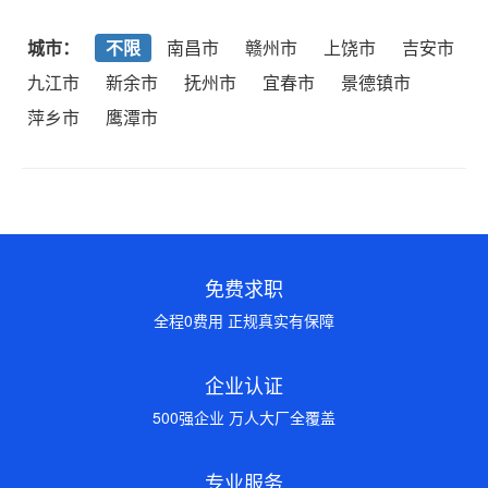
城市：
不限
南昌市
赣州市
上饶市
吉安市
九江市
新余市
抚州市
宜春市
景德镇市
萍乡市
鹰潭市
免费求职
全程0费用 正规真实有保障
企业认证
500强企业 万人大厂全覆盖
专业服务