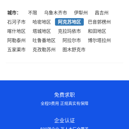
城市：
不限
乌鲁木齐市
伊犁州
昌吉州
石河子市
哈密地区
阿克苏地区
巴音郭楞州
喀什地区
塔城地区
克拉玛依市
和田地区
阿勒泰州
吐鲁番地区
阿拉尔市
博尔塔拉州
五家渠市
克孜勒苏州
图木舒克市
免费求职
全程0费用 正规真实有保障
企业认证
500强企业 万人大厂全覆盖