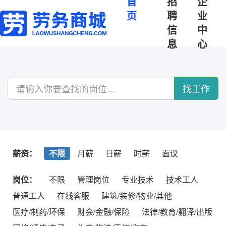
首
招
企
页
聘
业
信
中
息
心
找工作
薪资：
不限
月薪
日薪
时薪
面议
岗位：
不限
管理岗位
专业技术
技术工人
普通工人
在线客服
建筑/装修/物业/其他
医疗/制药/环保
财会/金融/保险
法律/教育/翻译/出版