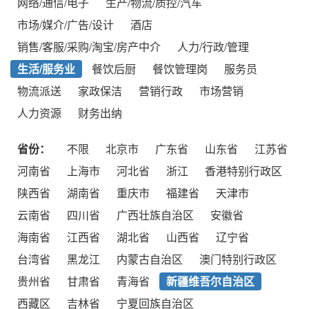
网络/通信/电子
生产/物流/质控/汽车
市场/媒介/广告/设计
酒店
销售/客服/采购/淘宝/房产中介
人力/行政/管理
生活/服务业
餐饮后厨
餐饮管理岗
服务员
物流派送
家政保洁
营销行政
市场营销
人力资源
财务出纳
省份：
不限
北京市
广东省
山东省
江苏省
河南省
上海市
河北省
浙江
香港特别行政区
陕西省
湖南省
重庆市
福建省
天津市
云南省
四川省
广西壮族自治区
安徽省
海南省
江西省
湖北省
山西省
辽宁省
台湾省
黑龙江
内蒙古自治区
澳门特别行政区
贵州省
甘肃省
青海省
新疆维吾尔自治区
西藏区
吉林省
宁夏回族自治区