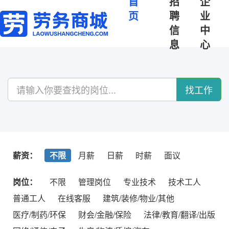
首
招
企
页
聘
业
信
中
息
心
找工作
薪资：
不限
月薪
日薪
时薪
面议
岗位：
不限
管理岗位
专业技术
技术工人
普通工人
在线客服
建筑/装修/物业/其他
医疗/制药/环保
财会/金融/保险
法律/教育/翻译/出版