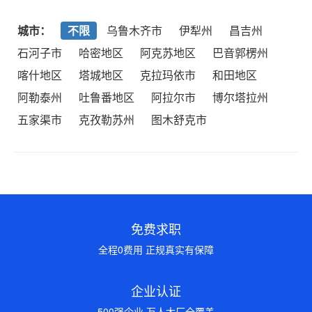
城市：
不限
乌鲁木齐市
伊犁州
昌吉州
石河子市
哈密地区
阿克苏地区
巴音郭楞州
喀什地区
塔城地区
克拉玛依市
和田地区
阿勒泰州
吐鲁番地区
阿拉尔市
博尔塔拉州
五家渠市
克孜勒苏州
图木舒克市
免费求职
全程0费用 正规真实有保障
企业认证
500强企业 万人大厂全覆盖