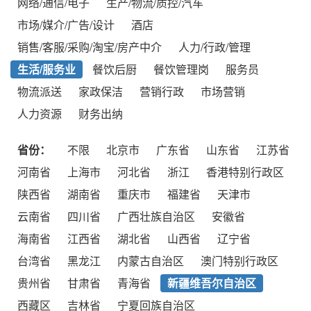
网络/通信/电子
生产/物流/质控/汽车
市场/媒介/广告/设计
酒店
销售/客服/采购/淘宝/房产中介
人力/行政/管理
生活/服务业
餐饮后厨
餐饮管理岗
服务员
物流派送
家政保洁
营销行政
市场营销
人力资源
财务出纳
省份：
不限
北京市
广东省
山东省
江苏省
河南省
上海市
河北省
浙江
香港特别行政区
陕西省
湖南省
重庆市
福建省
天津市
云南省
四川省
广西壮族自治区
安徽省
海南省
江西省
湖北省
山西省
辽宁省
台湾省
黑龙江
内蒙古自治区
澳门特别行政区
贵州省
甘肃省
青海省
新疆维吾尔自治区
西藏区
吉林省
宁夏回族自治区