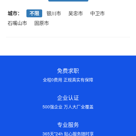
城市：
不限
银川市
吴忠市
中卫市
石嘴山市
固原市
免费求职
全程0费用 正规真实有保障
企业认证
500强企业 万人大厂全覆盖
专业服务
365天*24h 贴心服务随时享