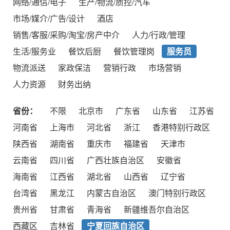
网络/通信/电子
生产/物流/质控/汽车
市场/媒介/广告/设计
酒店
销售/客服/采购/淘宝/房产中介
人力/行政/管理
生活/服务业
餐饮后厨
餐饮管理岗
服务员
物流派送
家政保洁
营销行政
市场营销
人力资源
财务出纳
省份：
不限
北京市
广东省
山东省
江苏省
河南省
上海市
河北省
浙江
香港特别行政区
陕西省
湖南省
重庆市
福建省
天津市
云南省
四川省
广西壮族自治区
安徽省
海南省
江西省
湖北省
山西省
辽宁省
台湾省
黑龙江
内蒙古自治区
澳门特别行政区
贵州省
甘肃省
青海省
新疆维吾尔自治区
西藏区
吉林省
宁夏回族自治区