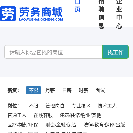
首
招
企
页
聘
业
信
中
息
心
找工作
薪资：
不限
月薪
日薪
时薪
面议
岗位：
不限
管理岗位
专业技术
技术工人
普通工人
在线客服
建筑/装修/物业/其他
医疗/制药/环保
财会/金融/保险
法律/教育/翻译/出版