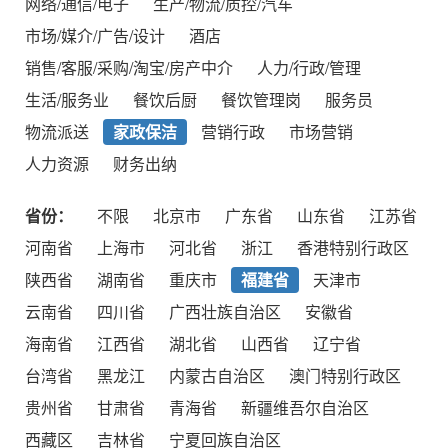
网络/通信/电子
生产/物流/质控/汽车
市场/媒介/广告/设计
酒店
销售/客服/采购/淘宝/房产中介
人力/行政/管理
生活/服务业
餐饮后厨
餐饮管理岗
服务员
物流派送
家政保洁
营销行政
市场营销
人力资源
财务出纳
省份：
不限
北京市
广东省
山东省
江苏省
河南省
上海市
河北省
浙江
香港特别行政区
陕西省
湖南省
重庆市
福建省
天津市
云南省
四川省
广西壮族自治区
安徽省
海南省
江西省
湖北省
山西省
辽宁省
台湾省
黑龙江
内蒙古自治区
澳门特别行政区
贵州省
甘肃省
青海省
新疆维吾尔自治区
西藏区
吉林省
宁夏回族自治区