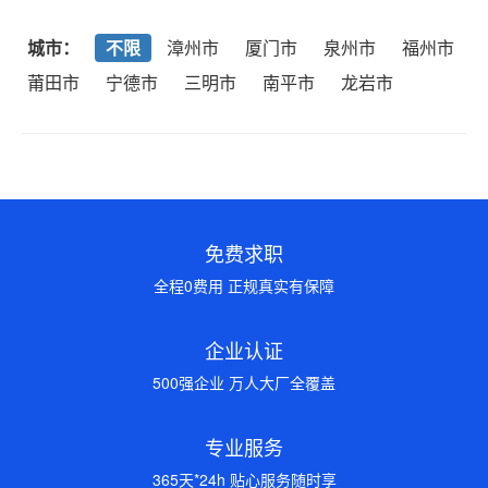
城市：
不限
漳州市
厦门市
泉州市
福州市
莆田市
宁德市
三明市
南平市
龙岩市
免费求职
全程0费用 正规真实有保障
企业认证
500强企业 万人大厂全覆盖
专业服务
365天*24h 贴心服务随时享