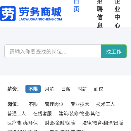
首
招
企
页
聘
业
信
中
息
心
找工作
薪资：
不限
月薪
日薪
时薪
面议
岗位：
不限
管理岗位
专业技术
技术工人
普通工人
在线客服
建筑/装修/物业/其他
医疗/制药/环保
财会/金融/保险
法律/教育/翻译/出版