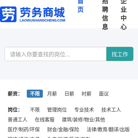
首
招
企
页
聘
业
信
中
息
心
找工作
薪资：
不限
月薪
日薪
时薪
面议
岗位：
不限
管理岗位
专业技术
技术工人
普通工人
在线客服
建筑/装修/物业/其他
医疗/制药/环保
财会/金融/保险
法律/教育/翻译/出版