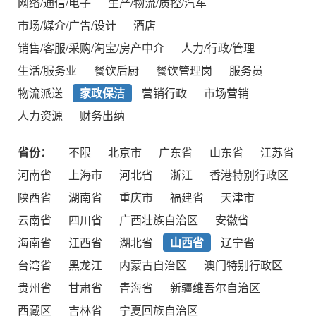
网络/通信/电子
生产/物流/质控/汽车
市场/媒介/广告/设计
酒店
销售/客服/采购/淘宝/房产中介
人力/行政/管理
生活/服务业
餐饮后厨
餐饮管理岗
服务员
物流派送
家政保洁
营销行政
市场营销
人力资源
财务出纳
省份：
不限
北京市
广东省
山东省
江苏省
河南省
上海市
河北省
浙江
香港特别行政区
陕西省
湖南省
重庆市
福建省
天津市
云南省
四川省
广西壮族自治区
安徽省
海南省
江西省
湖北省
山西省
辽宁省
台湾省
黑龙江
内蒙古自治区
澳门特别行政区
贵州省
甘肃省
青海省
新疆维吾尔自治区
西藏区
吉林省
宁夏回族自治区